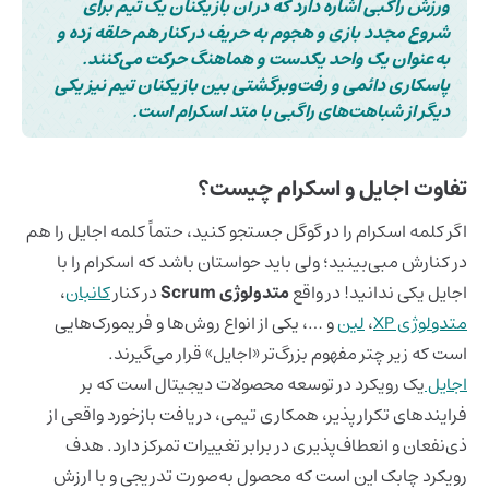
ورزش راگبی اشاره دارد که در آن بازیکنان یک تیم برای
شروع مجدد بازی و هجوم به حریف در کنار هم حلقه زده و
به‌عنوان یک واحد یکدست و هماهنگ حرکت می‌کنند.
پاسکاری دائمی و رفت‌وبرگشتی بین بازیکنان تیم نیز یکی
دیگر از شباهت‌های راگبی با متد اسکرام است.
تفاوت اجایل و اسکرام چیست؟
اگر کلمه اسکرام را در گوگل جستجو کنید، حتماً کلمه اجایل را هم
در کنارش مبی‌بینید؛ ولی باید حواستان باشد که اسکرام را با
اجایل یکی ندانید! در واقع
متدولوژی Scrum
در کنار
کانبان
،
متدولوژی XP
،
لین
و …، یکی از انواع روش‌ها و فریمورک‌هایی
است که زیر چتر مفهوم بزرگ‌تر «اجایل» قرار می‌گیرند.
اجایل
یک رویکرد در توسعه محصولات دیجیتال است که بر
فرایندهای تکرارپذیر، همکاری تیمی، دریافت بازخورد واقعی از
ذی‌نفعان و انعطاف‌پذیری در برابر تغییرات تمرکز دارد. هدف
رویکرد چابک این است که محصول به‌صورت تدریجی و با ارزش