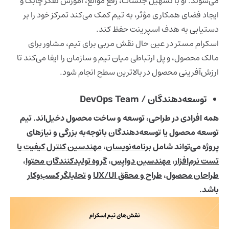
می‌شوند. او با تسهیل جلسات، رفع موانع، آموزش تفکر چابک و
ایجاد فضای همکاری مؤثر، به تیم کمک می‌کند تمرکز خود را بر
دستیابی به هدف اسپرینت حفظ کند.
اسکرام مستر در عین حال نقش مربی برای تیم، مشاور برای
مالک محصول، و پل ارتباطی میان تیم و سازمان را ایفا می‌کند تا
ارزش‌آفرینی محصول در بالاترین سطح انجام شود.
توسعه‌دهندگان / DevOps Team
همه افرادی در طراحی، توسعه و ساخت محصول دخیل‌اند. تیم
توسعه محصول یا توسعه‌دهندگان باتوجه‌به بزرگی و نیازهای
پروژه می‌تواند شامل
برنامه‌نویسان
،
مهندسین کنترل کیفیت یا
تست نرم‌افزار
،
مهندسین دواپس
،
گروه تولیدکنندگان محتوا
،
طراحان محصول
،
طراح و محقق UX/UI
و
تحلیلگر کسب‌وکار
باشد.