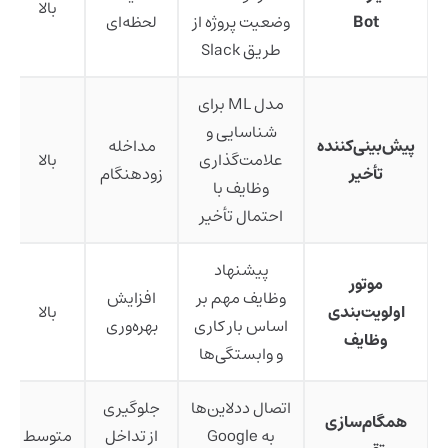
بالا
Bot
وضعیت پروژه از
لحظه‌ای
طریق Slack
مدل ML برای
شناسایی و
پیش‌بینی‌کننده
مداخله
علامت‌گذاری
بالا
تأخیر
زودهنگام
وظایف با
احتمال تأخیر
پیشنهاد
موتور
وظایف مهم بر
افزایش
اولویت‌بندی
بالا
اساس بار کاری
بهره‌وری
وظایف
و وابستگی‌ها
اتصال ددلاین‌ها
جلوگیری
همگام‌سازی
به Google
از تداخل
متوسط