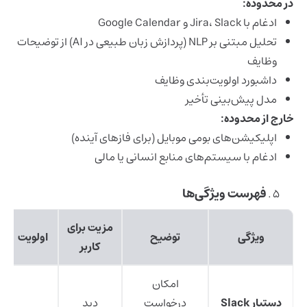
در محدوده:
ادغام با Jira، Slack و Google Calendar
تحلیل مبتنی بر NLP (پردازش زبان طبیعی در AI) از توضیحات
وظایف
داشبورد اولویت‌بندی وظایف
مدل پیش‌بینی تأخیر
خارج از محدوده:
اپلیکیشن‌های بومی موبایل (برای فازهای آینده)
ادغام با سیستم‌های منابع انسانی یا مالی
فهرست ویژگی‌ها
مزیت برای
ویژگی
توضیح
اولویت
کاربر
امکان
دستیار Slack
درخواست
دید