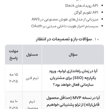
API رویدادهای Slack
API تقویم گوگل
میزبانی از مدل‌های هوش مصنوعی در AWS
سیستم احراز هویت داخلی مبتنی بر OAuth
سؤالات باز و تصمیمات در انتظار
مهلت
سؤال
مسئول
پاسخ
آیا در زمان راه‌اندازی اولیه، ورود
۱۵ مه
یکپارچه (SSO) برای مشتریان
تیم فنی
۲۰۲۵
سازمانی فعال خواهد بود؟
آیا در
نسخه MVP
(حداقل محصول
تیم
۱۰ مه
قابل‌ارائه) از ترلو پشتیبانی خواهیم
محصول
۲۰۲۵